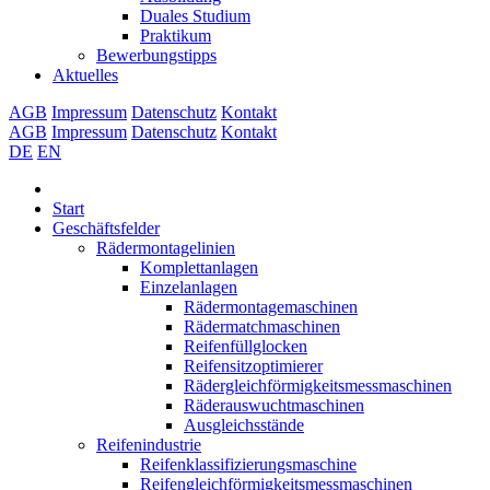
Duales Studium
Praktikum
Bewerbungstipps
Aktuelles
AGB
Impressum
Datenschutz
Kontakt
AGB
Impressum
Datenschutz
Kontakt
DE
EN
Start
Geschäftsfelder
Rädermontagelinien
Komplettanlagen
Einzelanlagen
Rädermontagemaschinen
Rädermatchmaschinen
Reifenfüllglocken
Reifensitzoptimierer
Rädergleichförmigkeitsmessmaschinen
Räderauswuchtmaschinen
Ausgleichsstände
Reifenindustrie
Reifenklassifizierungsmaschine
Reifengleichförmigkeitsmessmaschinen