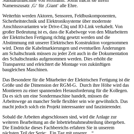
Standardmaschine von Hofmann. Somit macht sie ihrem
Namenszusatz ‚G‘ für ‚Giant‘ alle Ehre.
Weiterhin werden Aktoren, Sensoren, Feldbuskomponenten,
Sicherheitstechnik und Elektroniksysteme über modernste
Anschlussvarianten wie Drive-Cliq und IO-Link verkabelt. Von
großer Bedeutung ist es, dass die Kabelwege von den Mitarbeitern
der Elektrischen Fertigung richtig gesetzt werden und die
Abstimmung mit unserer Elektrischen Konstruktion vorgenommen
wird. Denn die Kabelmarkierungen und eventuellen Änderungen
am Schaltschrank müssen zu jeder Zeit auch in die Dokumentation
des Schaltschranks aufgenommen werden. Dies erhöht die
Transparenz und erleichtert die Montage von zukünftigen
baugleichen Maschinen.
Das Besondere für die Mitarbeiter der Elektrischen Fertigung ist die
Größe und die Dimension der RGM-G. Durch ihre Höhe wird das
Montieren zu einer spannenden Herausforderung für die Kollegen.
Da es sich um eine Sondermaschine handelt, müssen die
Arbeitswege an mancher Stelle flexibler sein wie gewöhnlich. Das
macht jedoch solch ein Projekt interessanter und faszinierender.
Sobald die Arbeiten abgeschlossen sind, wird die Anlage zur
weiteren Bearbeitung an die Inbetriebnahmeabteilung übergeben.
Die Eindrücke dieses Fachbereichs erfahren Sie in unserem
nächsten Teil der Serie: „Ein Tag mit unserer…“