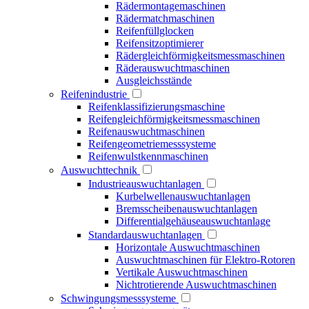
Rädermontagemaschinen
Rädermatchmaschinen
Reifenfüllglocken
Reifensitzoptimierer
Rädergleichförmigkeitsmessmaschinen
Räderauswuchtmaschinen
Ausgleichsstände
Reifenindustrie
Reifenklassifizierungsmaschine
Reifengleichförmigkeitsmessmaschinen
Reifenauswuchtmaschinen
Reifengeometriemesssysteme
Reifenwulstkennmaschinen
Auswuchttechnik
Industrieauswuchtanlagen
Kurbelwellenauswuchtanlagen
Bremsscheibenauswuchtanlagen
Differentialgehäuseauswuchtanlage
Standardauswuchtanlagen
Horizontale Auswuchtmaschinen
Auswuchtmaschinen für Elektro-Rotoren
Vertikale Auswuchtmaschinen
Nichtrotierende Auswuchtmaschinen
Schwingungsmesssysteme