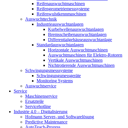
Reifenauswuchtmaschinen
Reifengeometriemesssysteme
Reifenwulstkennmaschinen
Auswuchttechnik
Industrieauswuchtanlagen
Kurbelwellenauswuchtanlagen
Bremsscheibenauswuchtanlagen
Differentialgehäuseauswuchtanlage
Standardauswuchtanlagen
Horizontale Auswuchtmaschinen
Auswuchtmaschinen für Elektro-Rotoren
Vertikale Auswuchtmaschinen
Nichtrotierende Auswuchtmaschinen
Schwingungsmesssysteme
Schwingungsmessgeräte
Monitoring Systems
Auswuchtservice
Service
Maschinenservice
Ersatzteile
Servicehotline
Industrie 4.0 – Digitalisierung
Hofmann Server- und Softwarelösung
Predictive Maintenance
AutoTeach-Prozess