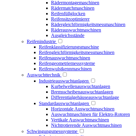
Rädermontagemaschinen
Rädermatchmaschinen
Reifenfüllglocken
Reifensitzoptimierer
Rädergleichförmigkeitsmessmaschinen
Räderauswuchtmaschinen
Ausgleichsstände
Reifenindustrie
Reifenklassifizierungsmaschine
Reifengleichförmigkeitsmessmaschinen
Reifenauswuchtmaschinen
Reifengeometriemesssysteme
Reifenwulstkennmaschinen
Auswuchttechnik
Industrieauswuchtanlagen
Kurbelwellenauswuchtanlagen
Bremsscheibenauswuchtanlagen
Differentialgehäuseauswuchtanlage
Standardauswuchtanlagen
Horizontale Auswuchtmaschinen
Auswuchtmaschinen für Elektro-Rotoren
Vertikale Auswuchtmaschinen
Nichtrotierende Auswuchtmaschinen
Schwingungsmesssysteme