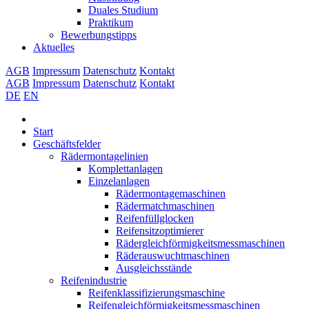
Duales Studium
Praktikum
Bewerbungstipps
Aktuelles
AGB
Impressum
Datenschutz
Kontakt
AGB
Impressum
Datenschutz
Kontakt
DE
EN
Start
Geschäftsfelder
Rädermontagelinien
Komplettanlagen
Einzelanlagen
Rädermontagemaschinen
Rädermatchmaschinen
Reifenfüllglocken
Reifensitzoptimierer
Rädergleichförmigkeitsmessmaschinen
Räderauswuchtmaschinen
Ausgleichsstände
Reifenindustrie
Reifenklassifizierungsmaschine
Reifengleichförmigkeitsmessmaschinen