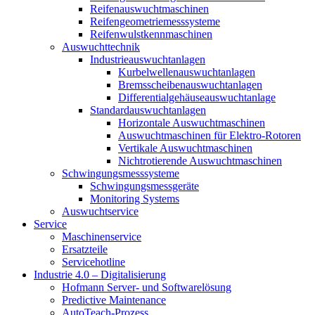
Reifenauswuchtmaschinen
Reifengeometriemesssysteme
Reifenwulstkennmaschinen
Auswuchttechnik
Industrieauswuchtanlagen
Kurbelwellenauswuchtanlagen
Bremsscheibenauswuchtanlagen
Differentialgehäuseauswuchtanlage
Standardauswuchtanlagen
Horizontale Auswuchtmaschinen
Auswuchtmaschinen für Elektro-Rotoren
Vertikale Auswuchtmaschinen
Nichtrotierende Auswuchtmaschinen
Schwingungsmesssysteme
Schwingungsmessgeräte
Monitoring Systems
Auswuchtservice
Service
Maschinenservice
Ersatzteile
Servicehotline
Industrie 4.0 – Digitalisierung
Hofmann Server- und Softwarelösung
Predictive Maintenance
AutoTeach-Prozess