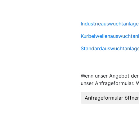
Industrieauswuchtanlage
Kurbelwellenauswuchtan
Standardauswuchtanlag
Wenn unser Angebot der 
unser Anfrageformular. W
Anfrageformular öffne
KONTAKT
Hofm
KARRIERE
Anla
AGB
Wir si