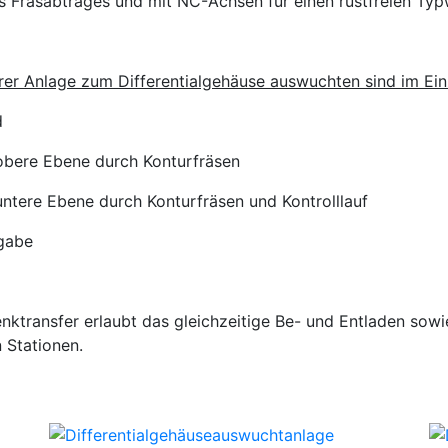
s Fräsabtrages und mit NC-Achsen für einen rüstfreien Typ
erer Anlage zum Differentialgehäuse auswuchten sind im Ein
d
obere Ebene durch Konturfräsen
ntere Ebene durch Konturfräsen und Kontrolllauf
gabe
ktransfer erlaubt das gleichzeitige Be- und Entladen sowi
 Stationen.