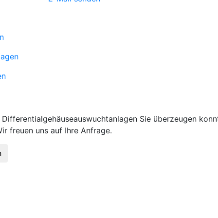
n
lagen
en
Differentialgehäuseauswuchtanlagen Sie überzeugen konnt
ir freuen uns auf Ihre Anfrage.
n
ann Maschinen- und
Kontakt
genbau GmbH
Altrheinstraße 11
nd das Original!
67550 Worms