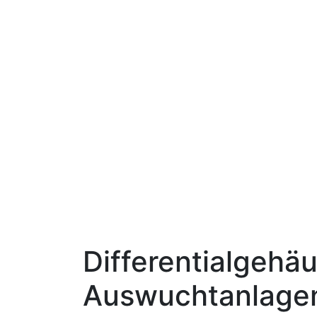
Differentialgehä
Auswuchtanlage