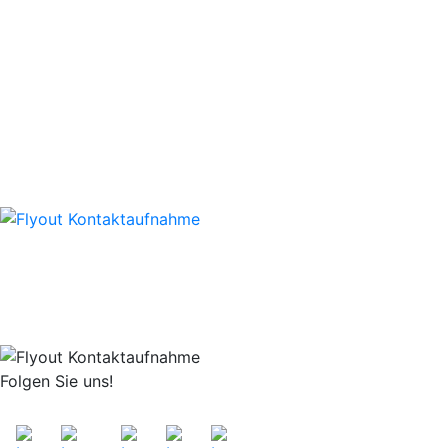
DATENSCHUTZ
Ihr Pa
IMPRESSUM
Räder
SITEMAP
Reife
Auswu
©202
Wir beraten Sie gerne persönlich!
Einfach direkt anrufen +49 6242-904 0
oder schreiben Sie uns eine E-Mail
Folgen Sie uns!