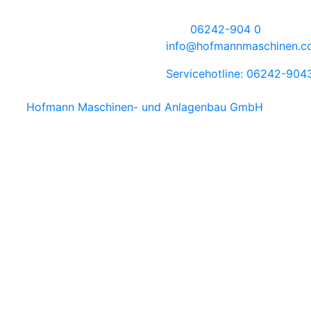
rtner für
Deutschland
montagelinien,
Tel.:
06242-904 0
nprüfmaschinen und
info
@hofmannmaschinen.c
chttechnik
Servicehotline: 06242-904
6 by
Hofmann Maschinen- und Anlagenbau GmbH