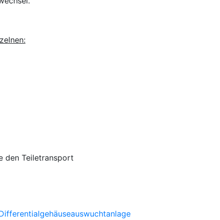
wechsel.
zelnen:
e den Teiletransport