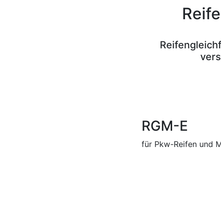
Reif
Reifengleich
vers
RGM-E
für Pkw-Reifen und 