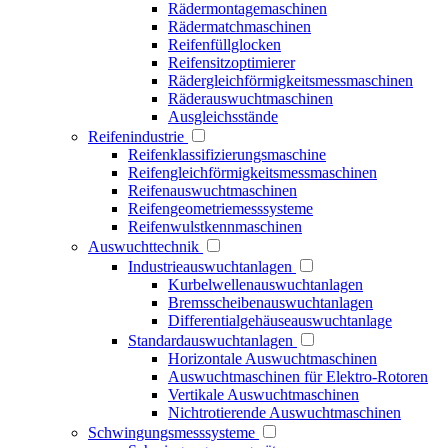
Rädermontagemaschinen
Rädermatchmaschinen
Reifenfüllglocken
Reifensitzoptimierer
Rädergleichförmigkeitsmessmaschinen
Räderauswuchtmaschinen
Ausgleichsstände
Reifenindustrie
Reifenklassifizierungsmaschine
Reifengleichförmigkeitsmessmaschinen
Reifenauswuchtmaschinen
Reifengeometriemesssysteme
Reifenwulstkennmaschinen
Auswuchttechnik
Industrieauswuchtanlagen
Kurbelwellenauswuchtanlagen
Bremsscheibenauswuchtanlagen
Differentialgehäuseauswuchtanlage
Standardauswuchtanlagen
Horizontale Auswuchtmaschinen
Auswuchtmaschinen für Elektro-Rotoren
Vertikale Auswuchtmaschinen
Nichtrotierende Auswuchtmaschinen
Schwingungsmesssysteme