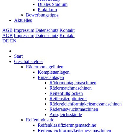
Duales Studium
Praktikum
Bewerbungstipps
Aktuelles
AGB
Impressum
Datenschutz
Kontakt
AGB
Impressum
Datenschutz
Kontakt
DE
EN
Start
Geschäftsfelder
Rädermontagelinien
Komplettanlagen
Einzelanlagen
Rädermontagemaschinen
Rädermatchmaschinen
Reifenfüllglocken
Reifensitzoptimierer
Rädergleichförmigkeitsmessmaschinen
Räderauswuchtmaschinen
Ausgleichsstände
Reifenindustrie
Reifenklassifizierungsmaschine
Reifengleichförmigkeitsmessmaschinen