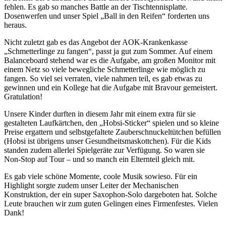
fehlen. Es gab so manches Battle an der Tischtennisplatte.
Dosenwerfen und unser Spiel „Ball in den Reifen“ forderten uns
heraus.
Nicht zuletzt gab es das Angebot der AOK-Krankenkasse
„Schmetterlinge zu fangen“, passt ja gut zum Sommer. Auf einem
Balanceboard stehend war es die Aufgabe, am großen Monitor mit
einem Netz so viele bewegliche Schmetterlinge wie möglich zu
fangen. So viel sei verraten, viele nahmen teil, es gab etwas zu
gewinnen und ein Kollege hat die Aufgabe mit Bravour gemeistert.
Gratulation!
Unsere Kinder durften in diesem Jahr mit einem extra für sie
gestalteten Laufkärtchen, den „Hobsi-Sticker“ spielen und so kleine
Preise ergattern und selbstgefaltete Zauberschnuckeltütchen befüllen
(Hobsi ist übrigens unser Gesundheitsmaskottchen). Für die Kids
standen zudem allerlei Spielgeräte zur Verfügung. So waren sie
Non-Stop auf Tour – und so manch ein Elternteil gleich mit.
Es gab viele schöne Momente, coole Musik sowieso. Für ein
Highlight sorgte zudem unser Leiter der Mechanischen
Konstruktion, der ein super Saxophon-Solo dargeboten hat. Solche
Leute brauchen wir zum guten Gelingen eines Firmenfestes. Vielen
Dank!