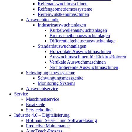
Reifenauswuchtmaschinen
Reifengeometriemesssysteme
Reifenwulstkennmaschinen
Auswuchttechnik
Industrieauswuchtanlagen
Kurbelwellenauswuchtanlagen
Bremsscheibenauswuchtanlagen
Differentialgehäuseauswuchtanlage
Standardauswuchtanlagen
Horizontale Auswuchtmaschinen
Auswuchtmaschinen für Elektro-Rotoren
Vertikale Auswuchtmaschinen
Nichtrotierende Auswuchtmaschinen
Schwingungsmesssysteme
Schwingungsmessgeräte
Monitoring Systems
Auswuchtservice
Service
Maschinenservice
Ersatzteile
Servicehotline
Industrie 4.0 – Digitalisierung
Hofmann Server- und Softwarelösung
Predictive Maintenance
AutoTeach-Prozess