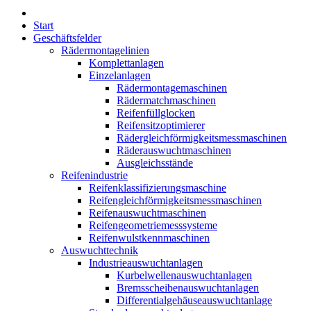
Start
Geschäftsfelder
Rädermontagelinien
Komplettanlagen
Einzelanlagen
Rädermontagemaschinen
Rädermatchmaschinen
Reifenfüllglocken
Reifensitzoptimierer
Rädergleichförmigkeitsmessmaschinen
Räderauswuchtmaschinen
Ausgleichsstände
Reifenindustrie
Reifenklassifizierungsmaschine
Reifengleichförmigkeitsmessmaschinen
Reifenauswuchtmaschinen
Reifengeometriemesssysteme
Reifenwulstkennmaschinen
Auswuchttechnik
Industrieauswuchtanlagen
Kurbelwellenauswuchtanlagen
Bremsscheibenauswuchtanlagen
Differentialgehäuseauswuchtanlage