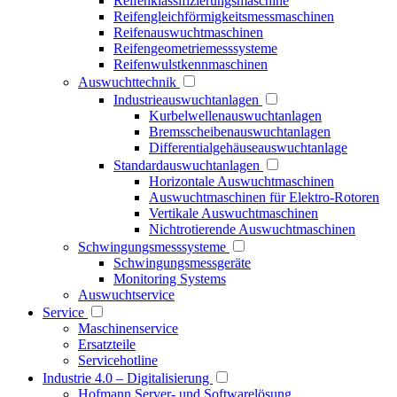
Reifenklassifizierungsmaschine
Reifengleichförmigkeitsmessmaschinen
Reifenauswuchtmaschinen
Reifengeometriemesssysteme
Reifenwulstkennmaschinen
Auswuchttechnik
Industrieauswuchtanlagen
Kurbelwellenauswuchtanlagen
Bremsscheibenauswuchtanlagen
Differentialgehäuseauswuchtanlage
Standardauswuchtanlagen
Horizontale Auswuchtmaschinen
Auswuchtmaschinen für Elektro-Rotoren
Vertikale Auswuchtmaschinen
Nichtrotierende Auswuchtmaschinen
Schwingungsmesssysteme
Schwingungsmessgeräte
Monitoring Systems
Auswuchtservice
Service
Maschinenservice
Ersatzteile
Servicehotline
Industrie 4.0 – Digitalisierung
Hofmann Server- und Softwarelösung