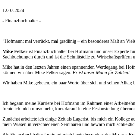
12.07.2024
- Finanzbuchhalter -
"Hofmann: mal verrückt, mal gradlinig – ein besonderes Maß an Viels
Mike Felker
ist Finanzbuchhalter bei Hofmann und unser Experte fü
Sachbuchungen durch und ist die Schnittstelle zu Wirtschaftsprüfern 
Mike hat in den letzten Jahren einen spannenden Werdegang bei Hofma
können wir über Mike Felker sagen:
Er ist unser Mann für Zahlen!
Wir haben Mike gebeten, ein paar Worte über sich und seinen Alltag 
Ich begann meine Karriere bei Hofmann im Rahmen einer Arbeitnehmer
freute ich mich umso mehr, kurz darauf in eine Festanstellung über
Zunächst arbeitete ich einige Zeit als Lagerist, bis mich ein Kollege
mein Wissen in verschiedenen Seminaren und bewarb mich schließlich 
Als Finanzbuchhalter fasziniert mich heute besonders der Mix aus R