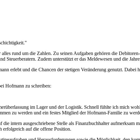
chichtigkeit."
r alles rund um die Zahlen. Zu seinen Aufgaben gehören die Debitore
und Steuerberatern. Zudem unterstützt er das Meldewesen und die Jahre
nn erlebt und die Chancen der stetigen Veränderung genutzt. Dabei ha
bei Hofmann zu schreiben:
überlassung im Lager und der Logistik. Schnell fühlte ich mich wohl 
nommen zu werden und ein festes Mitglied der Hofmann-Familie zu werd
 auf die intern ausgeschriebene Stelle als Finanzbuchhalter aufmerksam 
erfolgreich auf die offene Position.
outineaufgaben und Herausforderungen sowie die Möglichkeit, den kom