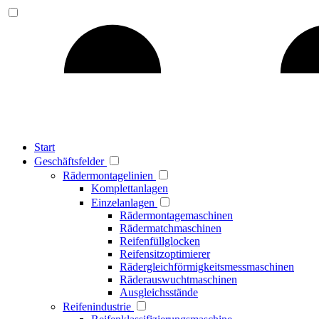
Start
Geschäftsfelder
Rädermontagelinien
Komplettanlagen
Einzelanlagen
Rädermontagemaschinen
Rädermatchmaschinen
Reifenfüllglocken
Reifensitzoptimierer
Rädergleichförmigkeitsmessmaschinen
Räderauswuchtmaschinen
Ausgleichsstände
Reifenindustrie