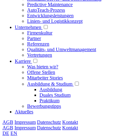
Predictive Maintenance
AutoTeach-Prozess
Entwicklungsleistungen
Linien- und Logistikkonzept
Unternehmen
Firmenkultur
Partner
Referenzen
Qualitäts- und Umweltmanagement
Vertretungen
Karriere
Was bieten wir?
Offene Stellen
Mitarbeiter Stories
Ausbildung & Studium
Ausbildung
Duales Studium
Praktikum
Bewerbungstipps
Aktuelles
AGB
Impressum
Datenschutz
Kontakt
AGB
Impressum
Datenschutz
Kontakt
DE
EN