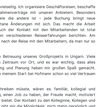
ielseitig. Ich organisiere Geschäftsreisen, beschaffe
ahmenverträge mit unseren Anbietern. Besonders
wie die andere ist – jede Buchung bringt neue
ane Änderungen mit sich. Das macht die Arbeit
uch der Kontakt mit den Mitarbeitenden ist total
ren verschiedenen Reiseerfahrungen berichten. Am
 nach der Reise mit den Mitarbeitern, da man nur so
e Betreuung unseres Großprojekts in Ungarn. Viele
 Zeitraum vor Ort, und es war wichtig, dass alles
eitung und Planung haben mir großen Spaß gemacht.
h meinem Start bei Hofmann schon so viel Vertrauen
eiben müsste, wären es: familiär, kollegial und
g, einen Job zu haben, der Freude macht, motiviert
ietet. Der Kontakt zu den Kolleginne, Kollegen und
 gibt mir die Möglichkeit, mich stetig persönlich und