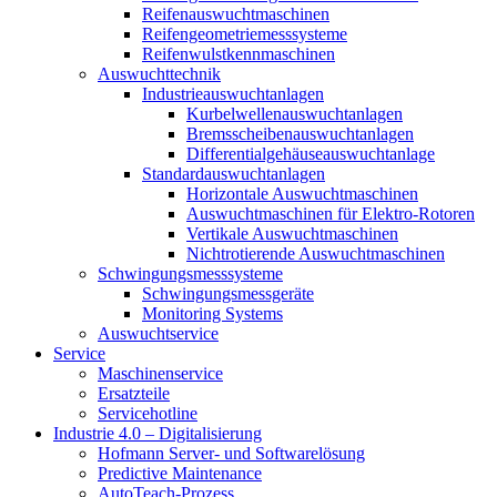
Reifenauswuchtmaschinen
Reifengeometriemesssysteme
Reifenwulstkennmaschinen
Auswuchttechnik
Industrieauswuchtanlagen
Kurbelwellenauswuchtanlagen
Bremsscheibenauswuchtanlagen
Differentialgehäuseauswuchtanlage
Standardauswuchtanlagen
Horizontale Auswuchtmaschinen
Auswuchtmaschinen für Elektro-Rotoren
Vertikale Auswuchtmaschinen
Nichtrotierende Auswuchtmaschinen
Schwingungsmesssysteme
Schwingungsmessgeräte
Monitoring Systems
Auswuchtservice
Service
Maschinenservice
Ersatzteile
Servicehotline
Industrie 4.0 – Digitalisierung
Hofmann Server- und Softwarelösung
Predictive Maintenance
AutoTeach-Prozess