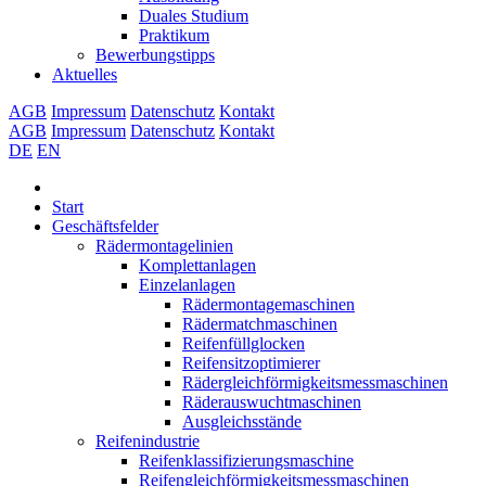
Duales Studium
Praktikum
Bewerbungstipps
Aktuelles
AGB
Impressum
Datenschutz
Kontakt
AGB
Impressum
Datenschutz
Kontakt
DE
EN
Start
Geschäftsfelder
Rädermontagelinien
Komplettanlagen
Einzelanlagen
Rädermontagemaschinen
Rädermatchmaschinen
Reifenfüllglocken
Reifensitzoptimierer
Rädergleichförmigkeitsmessmaschinen
Räderauswuchtmaschinen
Ausgleichsstände
Reifenindustrie
Reifenklassifizierungsmaschine
Reifengleichförmigkeitsmessmaschinen