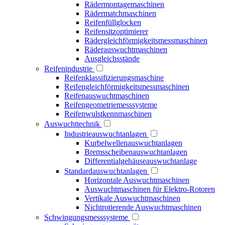
Rädermontagemaschinen
Rädermatchmaschinen
Reifenfüllglocken
Reifensitzoptimierer
Rädergleichförmigkeitsmessmaschinen
Räderauswuchtmaschinen
Ausgleichsstände
Reifenindustrie
Reifenklassifizierungsmaschine
Reifengleichförmigkeitsmessmaschinen
Reifenauswuchtmaschinen
Reifengeometriemesssysteme
Reifenwulstkennmaschinen
Auswuchttechnik
Industrieauswuchtanlagen
Kurbelwellenauswuchtanlagen
Bremsscheibenauswuchtanlagen
Differentialgehäuseauswuchtanlage
Standardauswuchtanlagen
Horizontale Auswuchtmaschinen
Auswuchtmaschinen für Elektro-Rotoren
Vertikale Auswuchtmaschinen
Nichtrotierende Auswuchtmaschinen
Schwingungsmesssysteme