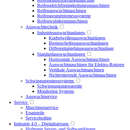
Reifenklassifizierungsmaschine
Reifengleichförmigkeitsmessmaschinen
Reifenauswuchtmaschinen
Reifengeometriemesssysteme
Reifenwulstkennmaschinen
Auswuchttechnik
Industrieauswuchtanlagen
Kurbelwellenauswuchtanlagen
Bremsscheibenauswuchtanlagen
Differentialgehäuseauswuchtanlage
Standardauswuchtanlagen
Horizontale Auswuchtmaschinen
Auswuchtmaschinen für Elektro-Rotoren
Vertikale Auswuchtmaschinen
Nichtrotierende Auswuchtmaschinen
Schwingungsmesssysteme
Schwingungsmessgeräte
Monitoring Systems
Auswuchtservice
Service
Maschinenservice
Ersatzteile
Servicehotline
Industrie 4.0 – Digitalisierung
Hofmann Server- und Softwarelösung