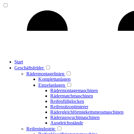
Start
Geschäftsfelder
Rädermontagelinien
Komplettanlagen
Einzelanlagen
Rädermontagemaschinen
Rädermatchmaschinen
Reifenfüllglocken
Reifensitzoptimierer
Rädergleichförmigkeitsmessmaschinen
Räderauswuchtmaschinen
Ausgleichsstände
Reifenindustrie