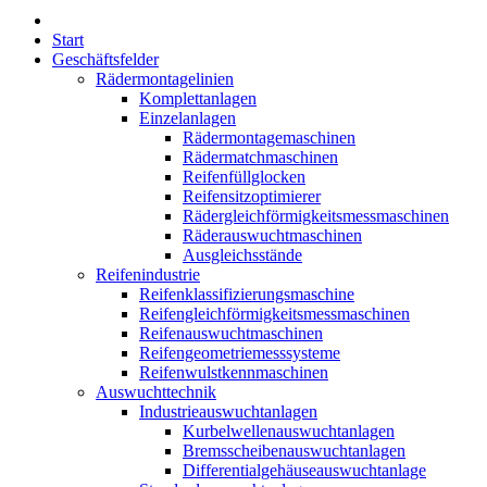
Start
Geschäftsfelder
Rädermontagelinien
Komplettanlagen
Einzelanlagen
Rädermontagemaschinen
Rädermatchmaschinen
Reifenfüllglocken
Reifensitzoptimierer
Rädergleichförmigkeitsmessmaschinen
Räderauswuchtmaschinen
Ausgleichsstände
Reifenindustrie
Reifenklassifizierungsmaschine
Reifengleichförmigkeitsmessmaschinen
Reifenauswuchtmaschinen
Reifengeometriemesssysteme
Reifenwulstkennmaschinen
Auswuchttechnik
Industrieauswuchtanlagen
Kurbelwellenauswuchtanlagen
Bremsscheibenauswuchtanlagen
Differentialgehäuseauswuchtanlage