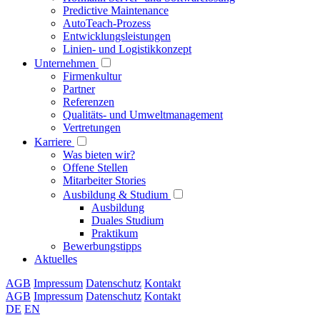
Predictive Maintenance
AutoTeach-Prozess
Entwicklungsleistungen
Linien- und Logistikkonzept
Unternehmen
Firmenkultur
Partner
Referenzen
Qualitäts- und Umweltmanagement
Vertretungen
Karriere
Was bieten wir?
Offene Stellen
Mitarbeiter Stories
Ausbildung & Studium
Ausbildung
Duales Studium
Praktikum
Bewerbungstipps
Aktuelles
AGB
Impressum
Datenschutz
Kontakt
AGB
Impressum
Datenschutz
Kontakt
DE
EN